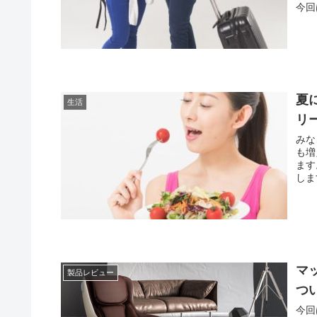
今回
夏
生活
リ
みな
も増
ます
しま
マ
製品レビュー
つ
今回