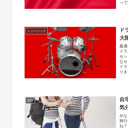
って
にし
ド
ミュージック
大
最適
ドラ
セッ
なセ
ドラ
りま
かを
自
旅行
気
みな
旅行
ね？