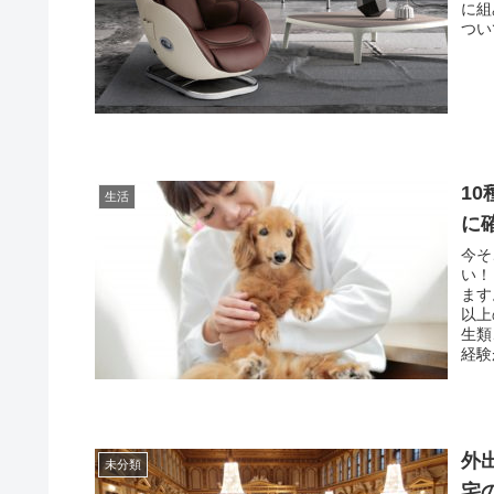
に組
つい
1
生活
に
今そ
い！
ます
以上
生類
経験
ほし
えの
外
未分類
宅