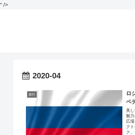
" />
2020-04
ロ
旅行
ペ
美し
魅力
広場
クト
ク、