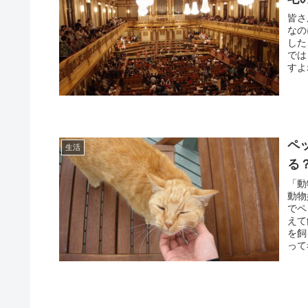
皆さ
なの
した
では
すよ
ペ
生活
る
「動
動物
でペ
えて
を飼
って
ない
の手
いて