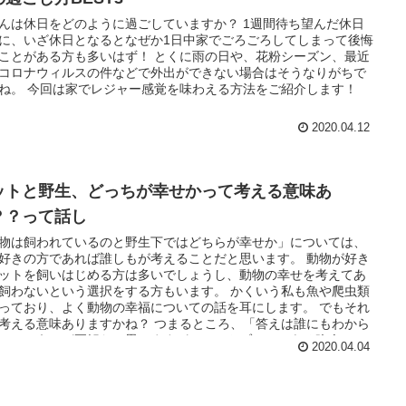
んは休日をどのように過ごしていますか？ 1週間待ち望んだ休日
に、いざ休日となるとなぜか1日中家でごろごろしてしまって後悔
ことがある方も多いはず！ とくに雨の日や、花粉シーズン、最近
コロナウィルスの件などで外出ができない場合はそうなりがちで
ね。 今回は家でレジャー感覚を味わえる方法をご紹介します！
2020.04.12
ットと野生、どっちが幸せかって考える意味あ
？？って話し
物は飼われているのと野生下ではどちらが幸せか」については、
好きの方であれば誰しもが考えることだと思います。 動物が好き
ットを飼いはじめる方は多いでしょうし、動物の幸せを考えてあ
飼わないという選択をする方もいます。 かくいう私も魚や爬虫類
っており、よく動物の幸福についての話を耳にします。 でもそれ
考える意味ありますかね？ つまるところ、「答えは誰にもわから
」というのが正解だと思いますが、ペットブームである昨今、こ
2020.04.04
の話はいつまでたっても終わらないので個人的に思うところを書
いこうと思います。