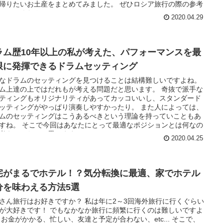
帰りたいお土産をまとめてみました。 ぜひロシア旅行の際の参考
てみてください！
2020.04.29
ラム歴10年以上の私が考えた、パフォーマンスを最
限に発揮できるドラムセッティング
なドラムのセッティングを見つけることは結構難しいですよね。
ム上達の上ではだれもが考える問題だと思います。 奇抜で派手な
ティングもオリジナリティがあってカッコいいし、スタンダード
ッティングがやっぱり演奏しやすかったり。 また人によっては、
ムのセッティングはこうあるべきという理論を持っていこともあ
すね。 そこで今回はあなたにとって最適なポジションとは何なの
考えてみたいと思います。
2020.04.25
宅がまるでホテル！？気分転換に最適、家でホテル
分を味わえる方法5選
さん旅行はお好きですか？ 私は年に2～3回海外旅行に行くぐらい
が大好きです！ でもなかなか旅行に頻繁に行くのは難しいですよ
 お金がかかる、忙しい、友達と予定が合わない、etc... そこで、