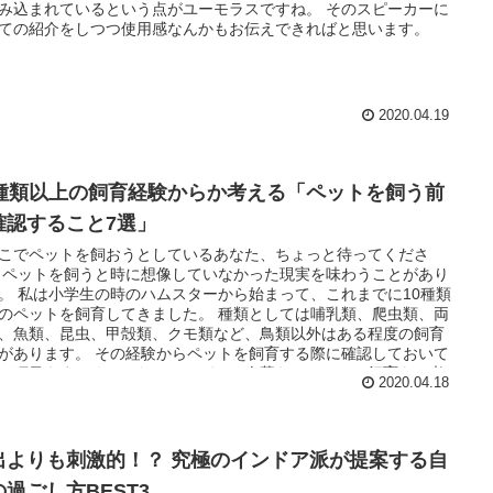
み込まれているという点がユーモラスですね。 そのスピーカーに
ての紹介をしつつ使用感なんかもお伝えできればと思います。
2020.04.19
0種類以上の飼育経験からか考える「ペットを飼う前
確認すること7選」
こでペットを飼おうとしているあなた、ちょっと待ってくださ
 ペットを飼うと時に想像していなかった現実を味わうことがあり
。 私は小学生の時のハムスターから始まって、これまでに10種類
のペットを飼育してきました。 種類としては哺乳類、爬虫類、両
、魚類、昆虫、甲殻類、クモ類など、鳥類以外はある程度の飼育
があります。 その経験からペットを飼育する際に確認しておいて
い項目をまとめてみたので、ぜひ一人暮らしでペット飼育をお考
2020.04.18
方は参考にしてみてください！
出よりも刺激的！？ 究極のインドア派が提案する自
の過ごし方BEST3